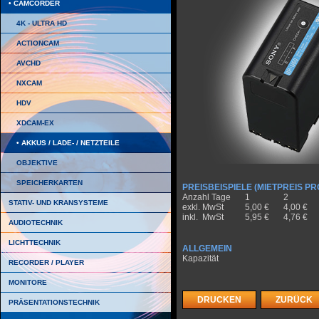
CAMCORDER
4K - ULTRA HD
ACTIONCAM
AVCHD
NXCAM
HDV
XDCAM-EX
AKKUS / LADE- / NETZTEILE
OBJEKTIVE
SPEICHERKARTEN
PREISBEISPIELE (MIETPREIS PR
Anzahl Tage
1
2
STATIV- UND KRANSYSTEME
exkl. MwSt
5,00 €
4,00 €
inkl. MwSt
5,95 €
4,76 €
AUDIOTECHNIK
LICHTTECHNIK
ALLGEMEIN
Kapazität
RECORDER / PLAYER
MONITORE
DRUCKEN
ZURÜCK
PRÄSENTATIONSTECHNIK