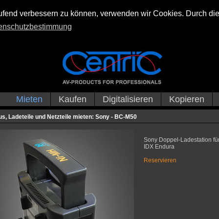
laufend verbessern zu können, verwenden wir Cookies. Durch di
enschutzbestimmung
Mieten
Kaufen
Digitalisieren
Kopieren
s, Ladeteile und Netzteile mieten: Sony - BC-M50
Sony Doppel-Ladestation fü
IDX Endura
Reservieren