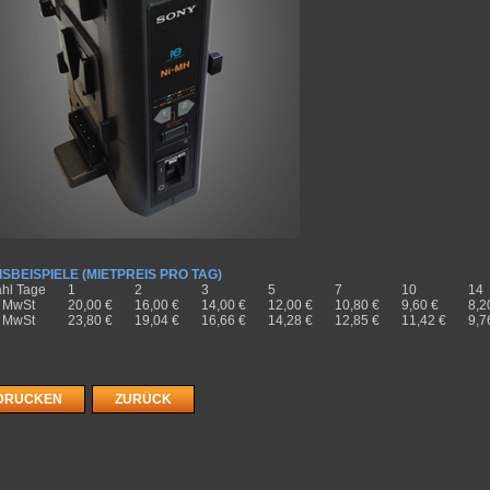
ISBEISPIELE (MIETPREIS PRO TAG)
hl Tage
1
2
3
5
7
10
14
. MwSt
20,00 €
16,00 €
14,00 €
12,00 €
10,80 €
9,60 €
8,2
. MwSt
23,80 €
19,04 €
16,66 €
14,28 €
12,85 €
11,42 €
9,7
DRUCKEN
ZURÜCK