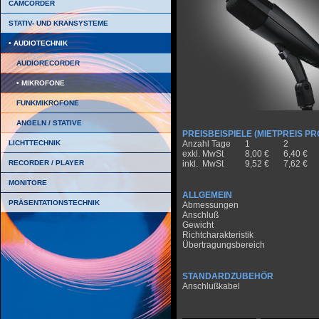
CAMCORDER
STATIV- UND KRANSYSTEME
AUDIOTECHNIK
AUDIORECORDER
MIKROFONE
FUNKMIKROFONE
ANGELN / STATIVE
PREISBEISPIELE (MIETPREIS PR
LICHTTECHNIK
Anzahl Tage
1
2
exkl. MwSt
8,00 €
6,40 €
RECORDER / PLAYER
inkl. MwSt
9,52 €
7,62 €
MONITORE
ALLGEMEIN
PRÄSENTATIONSTECHNIK
Abmessungen
Anschluß
Gewicht
Richtcharakteristik
Übertragungsbereich
STANDARDZUBEHÖR
Anschlußkabel