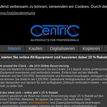
laufend verbessern zu können, verwenden wir Cookies. Durch di
enschutzbestimmung
Mieten
Kaufen
Digitalisieren
Kopieren
 mieten Sie online AV-Equipment und kassieren dabei 15 % Rabatt
nt around the Clock – die 24 h Online-Reservierung
luss mit Warten! In Echtzeit können Sie bei Centric 24 h täglich online professione
Equipment reservieren und verbindlich mieten. Einfach hier auf der Website
gistrieren und bei CENTRIC Benutzername und Kennwort beantragen, einloggen u
hon können Sie direkt in der CENTRIC-Datenbank Verfügbarkeiten der gewünscht
räte überprüfen und danach für den verfügbaren Zeitraum verbindlich mieten – von
rall, zu jeder Zeit.
 das lohnt sich – online gibt`s 15 % Rabatt
sätzlich gewähren wir Ihnen bei Online-Reservierung sogar 15 % Rabatt auf den
lichen CENTRIC-Mietpreis. So sparen Sie neben Zeit auch bares Geld.
o nicht länger warten,
jetzt registrieren
und Zugangsberechtigung beantragen.
e persönlichen Zugangsdaten schicken wir Ihnen dann schnellstmöglich zu.