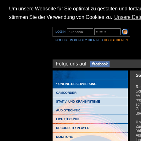
Um unsere Webseite für Sie optimal zu gestalten und fort
stimmen Sie der Verwendung von Cookies zu.
Unsere Dat
LOGIN
NOCH KEIN KUNDE? HIER NEU
REGISTRIEREN
Folge uns auf
So
ONLINE-RESERVIERUNG
Re
Sch
CAMCORDER
AV 
re
STATIV- UND KRANSYSTEME
sc
Ge
AUDIOTECHNIK
übe
LICHTTECHNIK
Und
Zu
RECORDER / PLAYER
üb
Als
MONITORE
Ihr