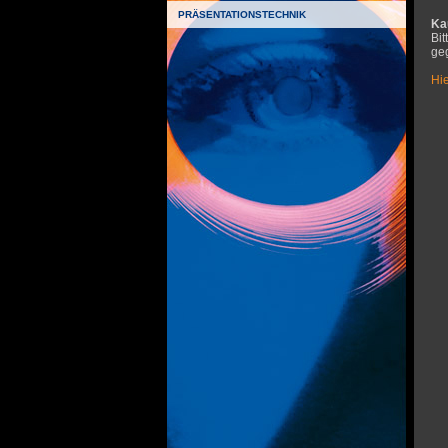
PRÄSENTATIONSTECHNIK
Ka
Bi
geg
Hi